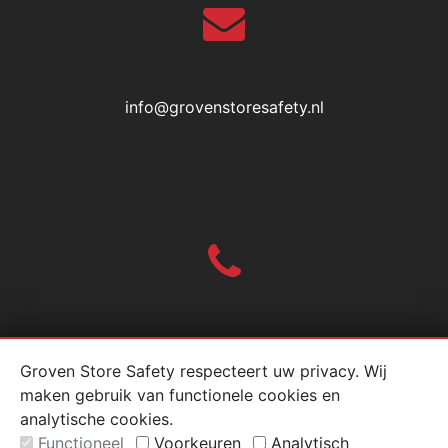
info@grovenstoresafety.nl
010-2004618
Groven Store Safety respecteert uw privacy. Wij
maken gebruik van functionele cookies en
analytische cookies.
Functioneel
Voorkeuren
Analytisch
© Groven Stainless Steel & Store Safety 2026