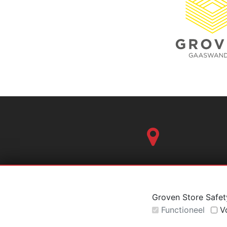
Van 't Hoffstraat 127, Bleiswijk
Groven Store Safet
Functioneel
V