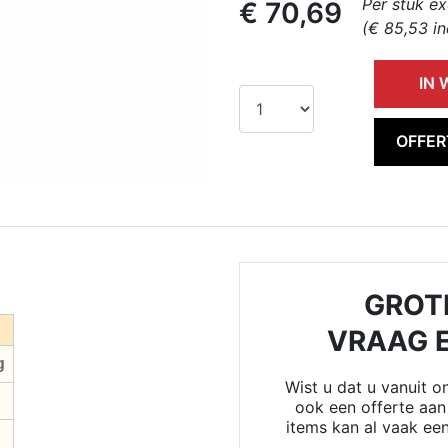
Per stuk ex
€ 70,69
(€ 85,53 in
IN
OFFE
GROT
VRAAG 
g
Wist u dat u vanuit 
ook een offerte aan 
items kan al vaak ee