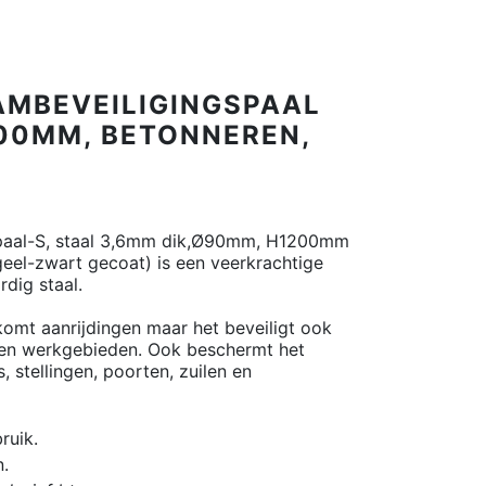
AMBEVEILIGINGSPAAL
600MM, BETONNEREN,
aal-S, staal 3,6mm dik,Ø90mm, H1200mm
geel-zwart gecoat) is een veerkrachtige
dig staal.
omt aanrijdingen maar het beveiligt ook
s en werkgebieden. Ook beschermt het
, stellingen, poorten, zuilen en
ruik.
n.