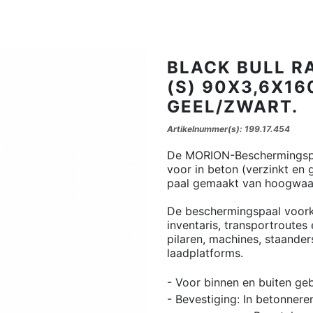
BLACK BULL R
(S) 90X3,6X1
GEEL/ZWART.
Artikelnummer(s): 199.17.454
De MORION-Beschermingsp
voor in beton (verzinkt en 
paal gemaakt van hoogwaar
De beschermingspaal voork
inventaris, transportroute
pilaren, machines, staanders
laadplatforms.
- Voor binnen en buiten geb
- Bevestiging: In betonnere