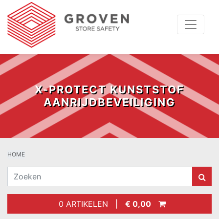
X-PROTECT KUNSTSTOF
AANRIJDBEVEILIGING
HOME
0 ARTIKELEN |
€ 0,00