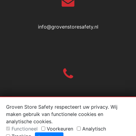
info@grovenstoresafety.nl
010-2004618
Groven Store Safety respecteert uw privacy. Wij
maken gebruik van functionele cookies en
analytische cookies.
Functioneel
Voorkeuren
Analytisch
© Groven Stainless Steel & Store Safety 2026