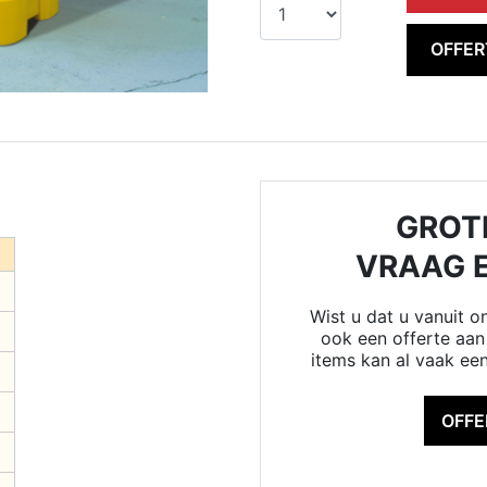
OFFE
GROT
VRAAG 
Wist u dat u vanuit 
ook een offerte aan 
items kan al vaak ee
OFF