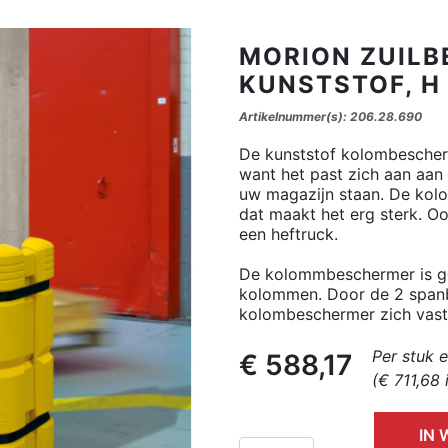
MORION ZUIL
KUNSTSTOF, H
Artikelnummer(s): 206.28.690
De kunststof kolombescherm
want het past zich aan aan
uw magazijn staan. De kol
dat maakt het erg sterk. O
een heftruck.
De kolommbeschermer is ge
kolommen. Door de 2 span
kolombeschermer zich vast
Per stuk 
€ 588,17
(€ 711,68 
IN